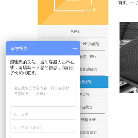
首页
>>
中心
克拉管
纤维增强聚丙烯(FRPP)加筋管
请您留言
聚丙烯缠绕结构壁管（PP）
感谢您的关注，当前客服人员不在
线，请填写一下您的信息，我们会
聚氯乙烯MPVE螺旋缠绕管
尽快和您联系。
HDPE中空壁缠绕管
HDPE双壁波纹管
FRPP双壁加筋波纹管
PVC-U双壁波纹管排水管
HDPE钢带增强螺旋波纹管