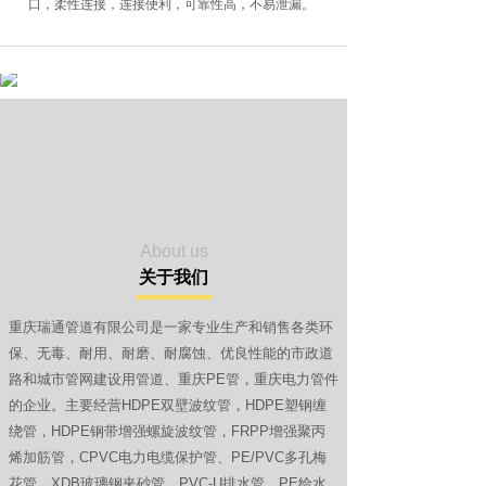
口，柔性连接，连接便利，可靠性高，不易泄漏。
About us
关于我们
重庆瑞通管道有限公司是一家专业生产和销售各类环
保、无毒、耐用、耐磨、耐腐蚀、优良性能的市政道
路和城市管网建设用管道、重庆PE管，重庆电力管件
的企业。主要经营HDPE双壁波纹管，HDPE塑钢缠
绕管，HDPE钢带增强螺旋波纹管，FRPP增强聚丙
烯加筋管，CPVC电力电缆保护管、PE/PVC多孔梅
花管、XDB玻璃钢夹砂管，PVC-U排水管，PE给水