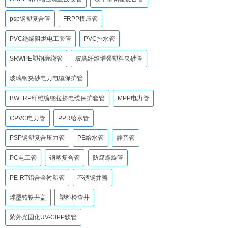
psp钢塑复合管
FRPP模压管
PVC绝缘阻燃电工套管
PVC排水管
SRWPE塑钢缠绕管
玻璃纤维增强塑料夹砂管
玻璃钢夹砂电力电缆保护管
BWFRP纤维编绕拉挤电缆保护套管
MPP电力管
CPVC电力管
PPR给水管
PSP钢塑复合压力管
PE给水管
静音管
PC电工管
钢塑复合管
防腐螺旋管
PE-RT铝合金衬塑管
不锈钢井盖
球墨铸铁井盖
塑料检查井
紫外光固化UV-CIPP软管