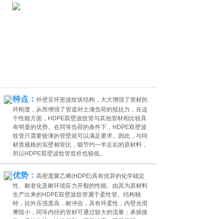
特点：
外壁呈环形波纹状结构，大大增强了管材的
环刚度，从而增强了管道对土壤负荷的抵抗力，在这
个性能方面，HDPE双壁波纹管与其他管材相比较具
有明显的优势。在同等负荷的条件下，HDPE双壁波
纹管只需要较薄的管壁就可以满足要求。因此，与同
材质规格的实壁相管比，能节约一半左右的原材料，
所以HDPE双壁波纹管造价也较低。
优势：
高密度聚乙烯(HDPE)具有优异的化学稳定
性、耐老化及耐环境应力开裂的性能。由其为原材料
生产出来的HDPE双壁波纹管属于柔性管。结构独
特，抗外压强度高，耐冲击，具有环柔性，内壁光滑
摩阻小，同等内径的管材可通过较大的流量；承插接