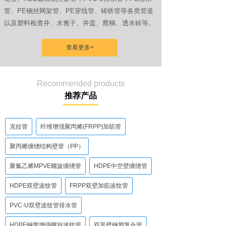
管、PE钢丝网架管、PE穿线管、铸铁管等各类管道
以及塑料检查井、水篦子、井盖、爬梯、透水砖等。
查看更多+
Recommended products
推荐产品
克拉管
纤维增强聚丙烯(FRPP)加筋管
聚丙烯缠绕结构壁管（PP）
聚氯乙烯MPVE螺旋缠绕管
HDPE中空壁缠绕管
HDPE双壁波纹管
FRPP双壁加筋波纹管
PVC-U双壁波纹管排水管
HDPE钢带增强螺旋波纹管
双平壁钢塑复合管